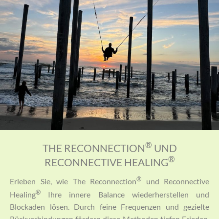
®
THE RECONNECTION
UND
®
RECONNECTIVE HEALING
®
Erleben Sie, wie The Reconnection
und Reconnective
®
Healing
Ihre innere Balance wiederherstellen und
Blockaden lösen. Durch feine Frequenzen und gezielte
Rückverbindungen fördern diese Methoden tiefen Frieden,