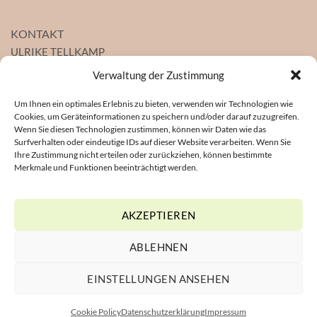
KONTAKT
ULRIKE TELLKAMP
Heilpraktikerin
Verwaltung der Zustimmung
Gesundheitszentrum St. Pauli
Seewartenstraße 10, Haus 4, 1. OG
Um Ihnen ein optimales Erlebnis zu bieten, verwenden wir Technologien wie
Cookies, um Geräteinformationen zu speichern und/oder darauf zuzugreifen.
20459 Hamburg
Wenn Sie diesen Technologien zustimmen, können wir Daten wie das
Mobil
0178-51 22 494
Surfverhalten oder eindeutige IDs auf dieser Website verarbeiten. Wenn Sie
Ihre Zustimmung nicht erteilen oder zurückziehen, können bestimmte
E-Mail
info@heilpraktikerin-tellkamp.de
Merkmale und Funktionen beeinträchtigt werden.
Website
www.heilpraktikerin-tellkamp.de
AKZEPTIEREN
ABLEHNEN
EINSTELLUNGEN ANSEHEN
All Rights Reserved Ulrike Tellkamp, Heilpraktikerin © 2026 |
Designed & Developed by
DagmarPalmerDesign
Cookie Policy
Datenschutzerklärung
Impressum