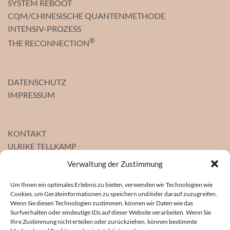
SYSTEM REBOOT
CQM/CHINESISCHE QUANTENMETHODE
INTENSIV-PROZESS
®
THE RECONNECTION
DATENSCHUTZ
IMPRESSUM
KONTAKT
ULRIKE TELLKAMP
Heilpraktikerin
Verwaltung der Zustimmung
Gesundheitszentrum St. Pauli
Seewartenstraße 10, Haus 4, 1. OG
Um Ihnen ein optimales Erlebnis zu bieten, verwenden wir Technologien wie
Cookies, um Geräteinformationen zu speichern und/oder darauf zuzugreifen.
20459 Hamburg
Wenn Sie diesen Technologien zustimmen, können wir Daten wie das
Mobil
0178-51 22 494
Surfverhalten oder eindeutige IDs auf dieser Website verarbeiten. Wenn Sie
Ihre Zustimmung nicht erteilen oder zurückziehen, können bestimmte
E-Mail
info@heilpraktikerin-tellkamp.de