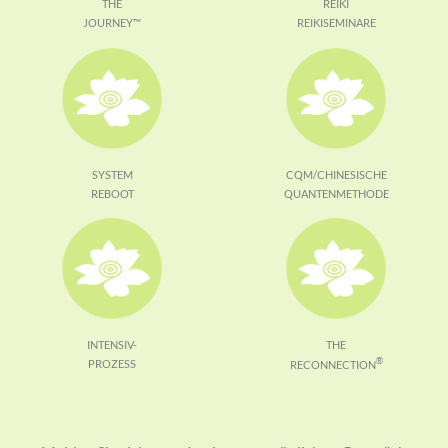
THE
REIKI
JOURNEY™
REIKISEMINARE
SYSTEM
CQM/CHINESISCHE
REBOOT
QUANTENMETHODE
INTENSIV-
THE
®
PROZESS
RECONNECTION