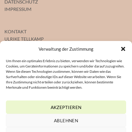
DATENSCHUTZ
IMPRESSUM
KONTAKT
ULRIKE TELLKAMP
Heilpraktikerin
Verwaltung der Zustimmung
Gesundheitszentrum St. Pauli
Seewartenstraße 10, Haus 4, 1. OG
Um Ihnen ein optimales Erlebnis zu bieten, verwenden wir Technologien wie
Cookies, um Geräteinformationen zu speichern und/oder darauf zuzugreifen.
20459 Hamburg
Wenn Sie diesen Technologien zustimmen, können wir Daten wie das
Mobil
0178-51 22 494
Surfverhalten oder eindeutige IDs auf dieser Website verarbeiten. Wenn Sie
Ihre Zustimmung nicht erteilen oder zurückziehen, können bestimmte
E-Mail
info@heilpraktikerin-tellkamp.de
Merkmale und Funktionen beeinträchtigt werden.
Website
www.heilpraktikerin-tellkamp.de
AKZEPTIEREN
ABLEHNEN